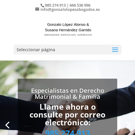
985 274 913 | 666 536 996
info@gonzalolopezabogados.es
Seleccionar página
Especialistas en Derecho
Matrimonial & Familia
Especialistas en Derecho
Llame ahora o
Civil desde 1993
consulte por correo
Llame ahora o
electrónico:
consulte por correo
985 274 913