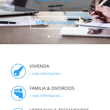
electrónico:
985 274 913
Más Información
VIVIENDA

+ más información…
FAMILIA & DIVORCIOS

+ más información…