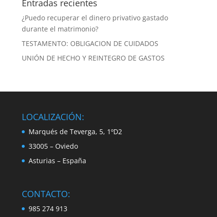
Entradas recientes
¿Puedo recuperar el dinero privativo gastado
durante el matrimonio?
TESTAMENTO: OBLIGACION DE CUIDADOS
UNIÓN DE HECHO Y REINTEGRO DE GASTOS
LOCALIZACIÓN:
Marqués de Teverga, 5, 1ºD2
33005 – Oviedo
Asturias – España
CONTACTO:
985 274 913