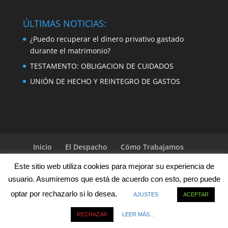
ÚLTIMAS NOTICIAS:
¿Puedo recuperar el dinero privativo gastado
durante el matrimonio?
TESTAMENTO: OBLIGACION DE CUIDADOS
UNIÓN DE HECHO Y REINTEGRO DE GASTOS
Inicio
El Despacho
Cómo Trabajamos
Servicios
Localización & Contacto
Noticias
Este sitio web utiliza cookies para mejorar su experiencia de
Acceso Clientes
Preguntas Frecuentes
usuario. Asumiremos que está de acuerdo con esto, pero puede
optar por rechazarlo si lo desea.
AJUSTES
ACEPTAR
Copyright | Gonzalo López Abogados
RECHAZAR
LEER MÁS...