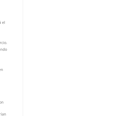
 el
rcio.
endo
en
son
rían