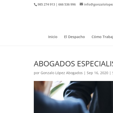
985 274 913 | 666 536 996
info@gonzalolope
Inicio
El Despacho
Cómo Traba
ABOGADOS ESPECIALI
por
Gonzalo López Abogados
|
Sep 16, 2020
|